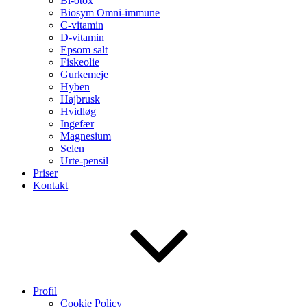
Bi-otox
Biosym Omni-immune
C-vitamin
D-vitamin
Epsom salt
Fiskeolie
Gurkemeje
Hyben
Hajbrusk
Hvidløg
Ingefær
Magnesium
Selen
Urte-pensil
Priser
Kontakt
Profil
Cookie Policy