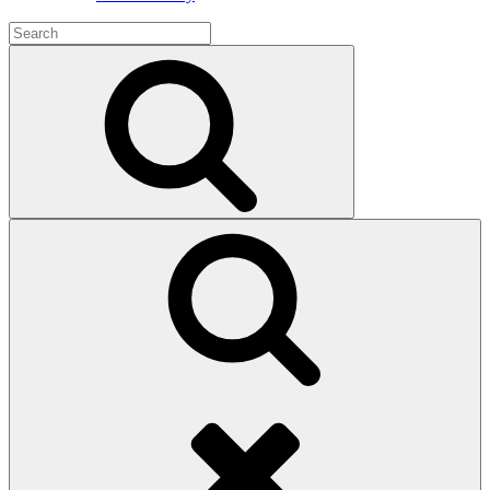
Search
for:
Search
Search