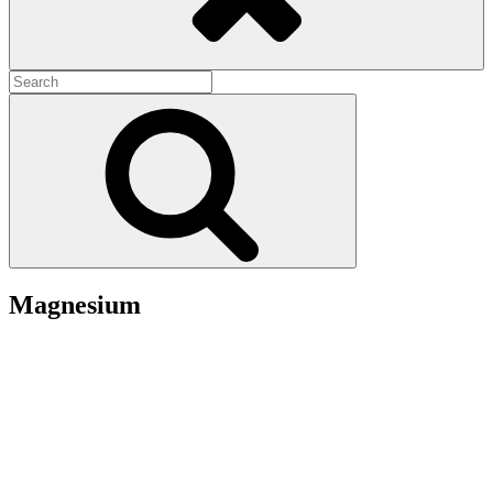
Search
for:
Search
Magnesium
Magnesium er også et ret vigtigt stof vores krop. Magnesium er bl.a.
med til at vedligeholde vores knogler. Sørger for at vi ikke er så
trætte. At vi har et normalt stofskifte og muskelfunktion
Magnesium findes i mange fødevarer: Mandler, havregryn og
kikærter indeholder en del magnesium
Hvis du mangler magnesium: