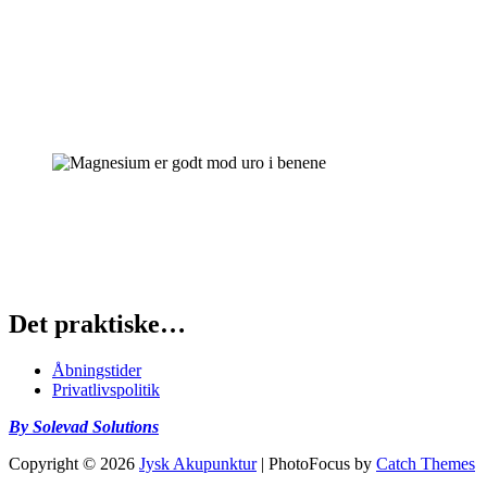
Så vil du bemærke at du bliver hurtigere udmattet og træt. Nogle
mister appetitten.
Du skal være opmærksom på, at hvis du er under et stort psykisk
pres/stress, er det typisk der du mangler magnesium.
Nogle oplever også rystelser.
Godt, hvis du f.eks har uro i benene
Pligttekst: Kosttilskud bør ikke træde i stedet for varieret kost. Bør
opbevares uden for børns rækkevidde. Bør kun efter aftale med
læge eller sundhedsplejerske anvendes af gravide eller børn under 1
år.
Det praktiske…
Åbningstider
Privatlivspolitik
By Solevad Solutions
Copyright © 2026
Jysk Akupunktur
|
PhotoFocus by
Catch Themes