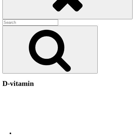
Search
for:
Search
D-vitamin
Mangler du D-vitamin kan du få muskel og knoglesmerter, og føle
dig svag. D-vitamin ophober sig i kroppens fedtdepoter. Kroppen
kan selv danne D-vitamin ved hjælp af sollys. Du kan finde D-
vitamin i mange fisk, specielt levertran fra torsk og sej.
D-vitamin har mange gode egenskaber
Det vedligeholder tænderne