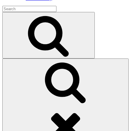
Search
for:
Search
Search