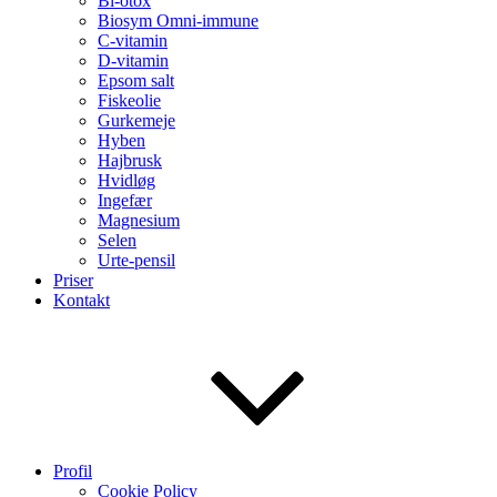
Bi-otox
Biosym Omni-immune
C-vitamin
D-vitamin
Epsom salt
Fiskeolie
Gurkemeje
Hyben
Hajbrusk
Hvidløg
Ingefær
Magnesium
Selen
Urte-pensil
Priser
Kontakt
Profil
Cookie Policy