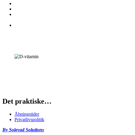
Vedligeholder knogler
Er med til at give dig en normal muskelfunktion
Og ikke mindst vigtigt for udviklingen af en sund krop hos
børn
Er også med til immunsystemets normale funktion
Anbefalet indtag dagligt 10 µg Er du over 70 eller har du
knogleskørhed, anbefales et D-vitamintilskud på 20 µg, kombineret
med et calciumtilskud på 800-1000 mg.
D-vitamin
Pligttekst: Kosttilskud bør ikke træde i stedet for varieret kost. Bør
opbevares uden for børns rækkevidde. Bør kun efter aftale med
læge eller sundhedsplejerske anvendes af gravide eller børn under 1
år.
Det praktiske…
Åbningstider
Privatlivspolitik
By Solevad Solutions